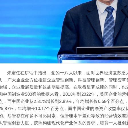
朱宏任在讲话中指出，党的十八大以来，面对世界经济复苏乏
力，广大企业全方位推进企业管理创新、科技管理创新、管理变革
增强，企业发展质量和效益明显提高。在取得显著成绩的同时，也还
和中国制造业500强的数据来看，2018年到2022年，美国企业的营收
点，而中国企业从2.31%增长到2.89%，年均增长仅0.58个百分
25.87%，年均增长10.17个百分点，而中国企业的净资产收益率仅从8
的。尽管存在许多不可比因素，但管理水平差距导致的经营绩效差
大管理创新力度，按照构建现代化产业体系的要求，培育一大批创