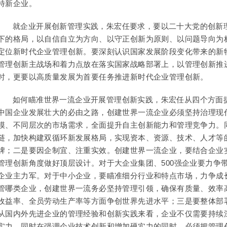
特新企业。
就企业开展创新管理实践，朱宏任要求，要以二十大党的创新
下的格局，以自信自立为方向、以守正创新为原则、以问题导向为
定位新时代企业管理创新。要深刻认识国家发展阶段变化带来的新
管理创新主战场和着力点放在落实国家战略部署上，以管理创新推
时，更要以高质量发展为首要任务推进新时代企业管理创新。
如何瞄准世界一流企业开展管理创新实践，朱宏任从四个方面
中国企业发展壮大的必由之路，创建世界一流企业必须坚持治理现
模、不同层次的市场需求，全面提升自主创新能力和管理竞争力。
链，加快构建双循环新发展格局，实现资本、资源、技术、人才等
牌；二是要因企制宜、注重实效。创建世界一流企业，要结合企业
管理创新角度做好顶层设计。对于大企业集团、500强企业要力争
企业主力军。对于中小企业，要瞄准细分行业和特点市场，力争成
管哪类企业，创建世界一流务必坚持管理引领，确保有质量、效率
收益率、全员劳动生产率等方面争创世界先进水平；三是要整体部
从国内外先进企业的管理经验和创新实践来看，企业不仅需要持续
实力。同时在强调企业技术创新和增加硬实力的同时，必须把管理