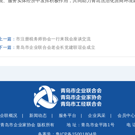
境、服务实体经济中发挥积极作用，共同助力青岛法治化营商环境
上一篇：
市注册税务师协会一行来我会座谈交流
下一篇：
青岛市企业联合会老会长党建联谊会成立
企联概况
|
新闻动态
|
服务平台
|
企业风采
|
会员中
 青岛市企业家协会 版权所有
地 址：青岛市金平路1号
电 话
备案号：
鲁ICP备15001804号