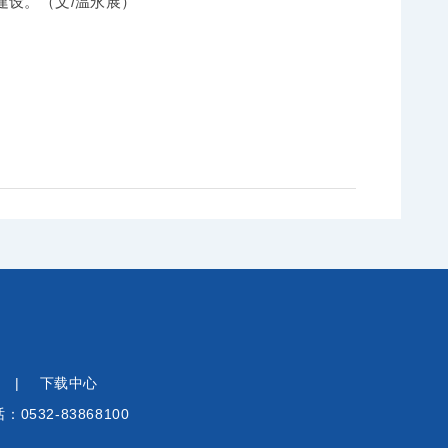
建设。（文/温永展）
心
|
下载中心
：0532-83868100